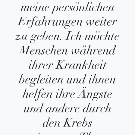
meine persönlichen
Ich habe die
Datenschutzbestimmungen
gelesen
und erkenne diese ausdrücklich an.
Erfahrungen weiter
Abschicken
zu geben. Ich möchte
Menschen während
ihrer Krankheit
Über uns
Sprache
begleiten und ihnen
Kontaktieren Sie uns
Deutsch
Impressum
English
Datenschutz
helfen ihre Ängste
AGB
und andere durch
Zahlungsmethoden
Instagram
Pinteres
Face
Y
Kreditkarte
den Krebs
PayPal
Vorkasse