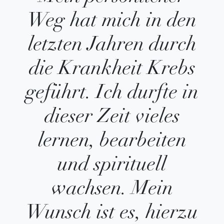
Weg hat mich in den
IATITAI Newsletter
letzten Jahren durch
die Krankheit Krebs
Melden Sie sich für unseren
Newsletter an und erhalten
geführt. Ich durfte in
Sie als
dieser Zeit vieles
Willkommensgeschenk einen
5,- € Gutschein für Ihrer
lernen, bearbeiten
nächste Bestellung.
und spirituell
wachsen. Mein
Ihre E-Mail-Adresse
Wunsch ist es, hierzu