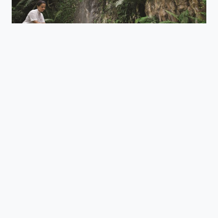
IATITAI
Mehrwertsteuer und zzgl. Versandkosten.
Das Banjaran Hotsprings Retreat liegt in einem 22,7
Hektar großen Tal, das von üppigem tropischem
Regenwald, geothermischen heißen Quellen,
natürlichen Höhlen, kaskadierenden Wasserfällen und
260 Millionen Jahre alten paläozoischen
Kalksteinhügeln umgeben ist. Dieses Heiligtum für
maßgeschneiderte Wellness ist 15 Autominuten von der
Stadt Ipoh und zwei (2) Stunden von Kuala Lumpur
entfernt, mit einer Sammlung von 45 luxuriösen
Garten-, Wasser- und Seevillen, einem Spa & Wellness-
Center mit authentischen asiatischen ganzheitlichen
Wellness- und Spa-Behandlungen, einer Vielzahl
einzigartiger natürlicher Merkmale und einer Vielzahl