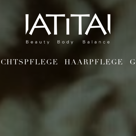
Zum
Inhalt
springen
ICHTSPFLEGE
HAARPFLEGE
G