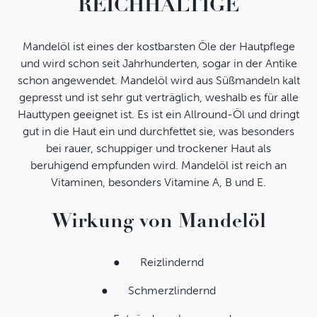
REICHHALTIGE
Melden Sie sich für unseren
Newsletter an und erhalten
Mandelöl ist eines der kostbarsten Öle der Hautpflege
Sie als
und wird schon seit Jahrhunderten, sogar in der Antike
Willkommensgeschenk einen
schon angewendet. Mandelöl wird aus Süßmandeln kalt
5,- € Gutschein für Ihrer
gepresst und ist sehr gut verträglich, weshalb es für alle
Hauttypen geeignet ist. Es ist ein Allround-Öl und dringt
nächste Bestellung.
gut in die Haut ein und durchfettet sie, was besonders
bei rauer, schuppiger und trockener Haut als
beruhigend empfunden wird. Mandelöl ist reich an
Ihre E-Mail-Adresse
Vitaminen, besonders Vitamine A, B und E.
Wirkung von Mandelöl
Ich habe die
Datenschutzbestimmungen
gelesen
und erkenne diese ausdrücklich an.
● Reizlindernd
● Schmerzlindernd
Abschicken