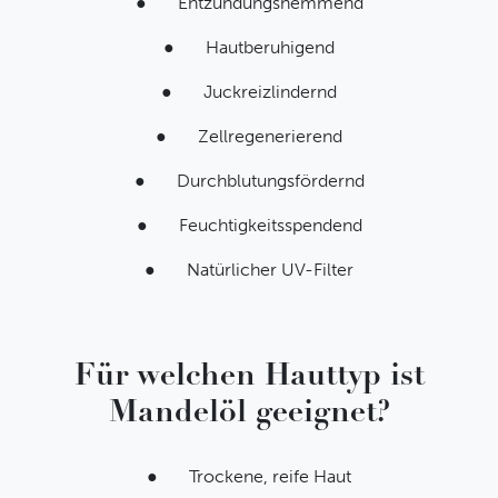
● Entzündungshemmend
● Hautberuhigend
● Juckreizlindernd
Über uns
Sprache
● Zellregenerierend
Kontaktieren Sie uns
Deutsch
Impressum
English
● Durchblutungsfördernd
Datenschutz
AGB
● Feuchtigkeitsspendend
● Natürlicher UV-Filter
Zahlungsmethoden
Instagram
Pinteres
Face
Y
Kreditkarte
PayPal
Vorkasse
Für welchen Hauttyp ist
Mandelöl geeignet?
© 2026
Alle Preisangaben inklusive der gesetzlichen
IATITAI
Mehrwertsteuer und zzgl. Versandkosten.
● Trockene, reife Haut