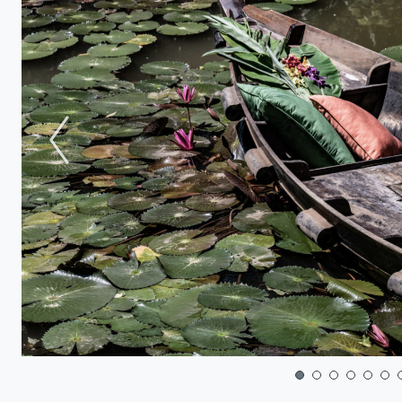
Ihre E-Mail-Adresse
ter
Ich habe die
Datenschut
 melden Sie sich
ausdrücklich an.
r an. Exklusive
erwarten Sie.
Abschicken
 methods
rd
1
2
3
4
5
6
in advance