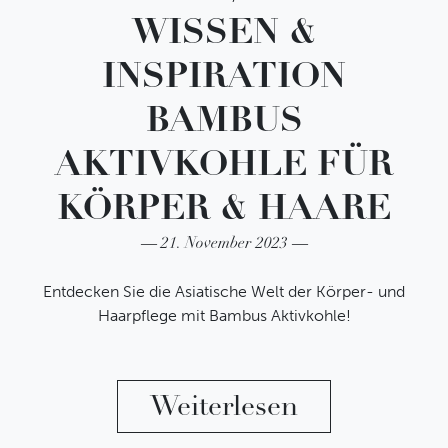
nächste Bestellung.
WISSEN &
INSPIRATION
Ihre E-Mail-Adresse
BAMBUS
AKTIVKOHLE FÜR
Ich habe die
Datenschutzbestimmungen
gelesen
KÖRPER & HAARE
und erkenne diese ausdrücklich an.
21. November 2023
Abschicken
Entdecken Sie die Asiatische Welt der Körper- und
Haarpflege mit Bambus Aktivkohle!
"Wissen
Weiterlesen
Über uns
Sprache
Kontaktieren Sie uns
Deutsch
Impressum
English