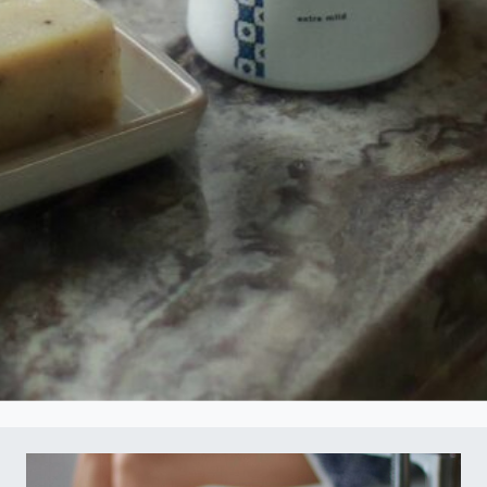
Sie als
Willkommensgeschenk einen
5,- € Gutschein für Ihrer
nächste Bestellung.
Ihre E-Mail-Adresse
Ich habe die
Datenschutzbestimmungen
gelesen
und erkenne diese ausdrücklich an.
Abschicken
Kategorie:
Inspiration