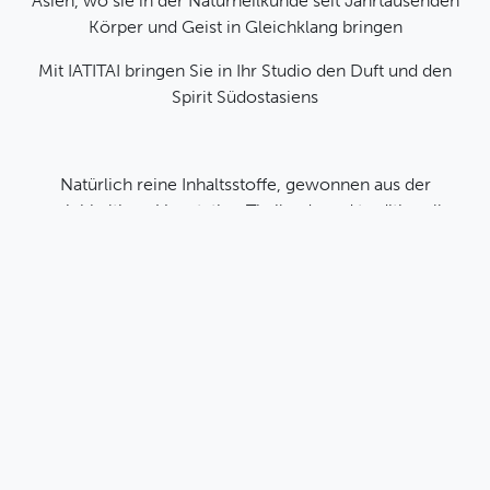
Asien, wo sie in der Naturheilkunde seit Jahrtausenden
Körper und Geist in Gleichklang bringen
Mit IATITAI bringen Sie in Ihr Studio den Duft und den
Spirit
Südostasiens
Natürlich reine Inhaltsstoffe, gewonnen aus der
reichhaltigen Vegetation Thailands und traditionell
gereifte Heilverfahren sind unsere Inspiration für
ganzheitliche
Naturkosmetik Produkte
Jede einzelne Rezeptur, von Hand liebevoll zubereitet,
verleiht dem Körper natürliche
Balance
und pflegt die
Schönheit
Willkommen in der