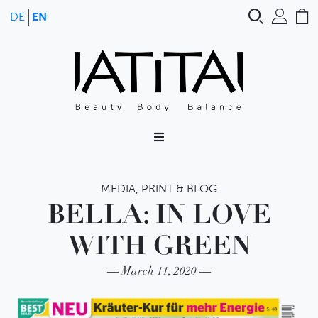
Skip
Search
Use
C
DE
EN
to
content
MEDIA
,
PRINT & BLOG
BELLA: IN LOVE
WITH GREEN
March 11, 2020